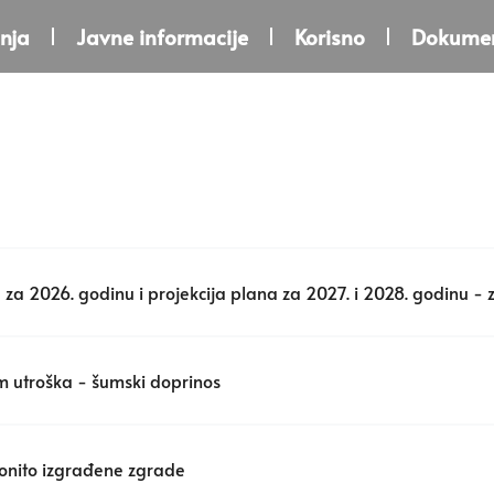
nja
Javne informacije
Korisno
Dokumen
za 2026. godinu i projekcija plana za 2027. i 2028. godinu - 
m utroška - šumski doprinos
onito izgrađene zgrade