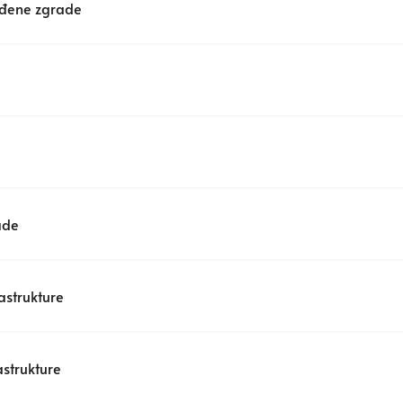
rađene zgrade
ade
strukture
strukture