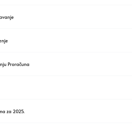
žavanje
enje
anju Proračuna
ma za 2025.