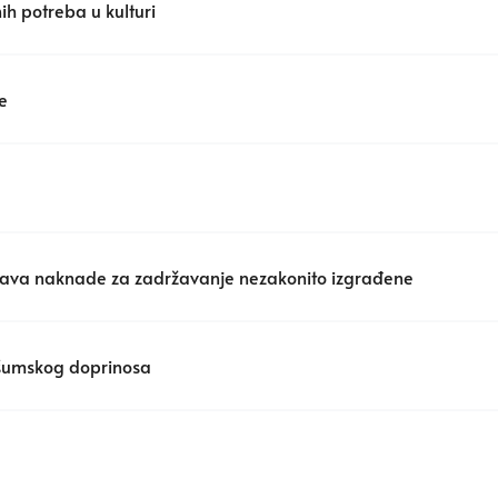
h potreba u kulturi
e
stava naknade za zadržavanje nezakonito izgrađene
 šumskog doprinosa