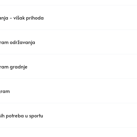
anja - višak prihoda
gram održavanja
gram gradnje
ogram
ih potreba u sportu