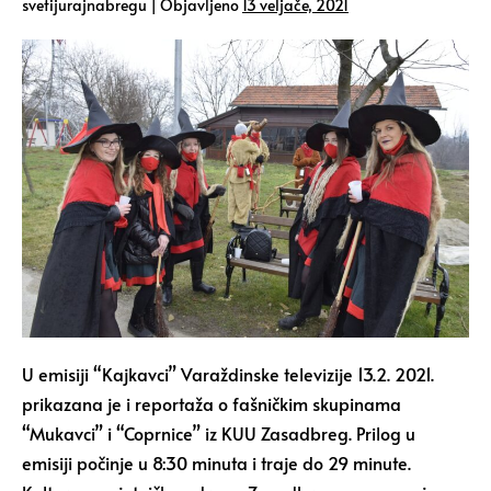
svetijurajnabregu
|
Objavljeno
13 veljače, 2021
U emisiji “Kajkavci” Varaždinske televizije 13.2. 2021.
prikazana je i reportaža o fašničkim skupinama
“Mukavci” i “Coprnice” iz KUU Zasadbreg. Prilog u
emisiji počinje u 8:30 minuta i traje do 29 minute.