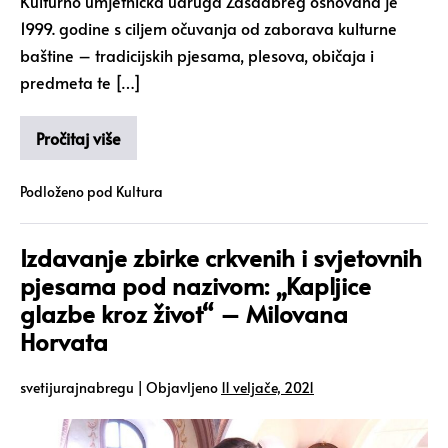
Kulturno umjetnička udruga Zasadbreg osnovana je
1999. godine s ciljem očuvanja od zaborava kulturne
baštine – tradicijskih pjesama, plesova, običaja i
predmeta te […]
Pročitaj više
Podloženo pod
Kultura
Izdavanje zbirke crkvenih i svjetovnih
pjesama pod nazivom: „Kapljice
glazbe kroz život“ – Milovana
Horvata
svetijurajnabregu
|
Objavljeno
11 veljače, 2021