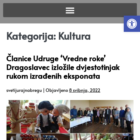
Open
Kategorija:
Kultura
Članice Udruge ‘Vredne roke’
Dragoslavec izložile dvjestotinjak
rukom izrađenih eksponata
svetijurajnabregu
|
Objavljeno
8 svibnja, 2022