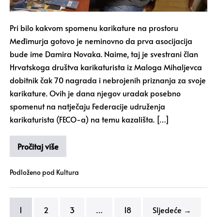
Pri bilo kakvom spomenu karikature na prostoru
Međimurja gotovo je neminovno da prva asocijacija
bude ime Damira Novaka. Naime, taj je svestrani član
Hrvatskoga društva karikaturista iz Maloga Mihaljevca
dobitnik čak 70 nagrada i nebrojenih priznanja za svoje
karikature. Ovih je dana njegov uradak posebno
spomenut na natječaju Federacije udruženja
karikaturista (FECO-a) na temu kazališta. […]
Pročitaj više
Podloženo pod
Kultura
1
2
3
…
18
Sljedeće →