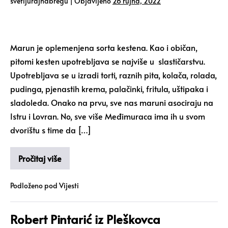
svetijurajnabregu
|
Objavljeno
26 rujna, 2022
Marun je oplemenjena sorta kestena. Kao i običan,
pitomi kesten upotrebljava se najviše u slastičarstvu.
Upotrebljava se u izradi torti, raznih pita, kolača, rolada,
pudinga, pjenastih krema, palačinki, fritula, uštipaka i
sladoleda. Onako na prvu, sve nas maruni asociraju na
Istru i Lovran. No, sve više Međimuraca ima ih u svom
dvorištu s time da […]
Pročitaj više
Podloženo pod
Vijesti
Robert Pintarić iz Pleškovca