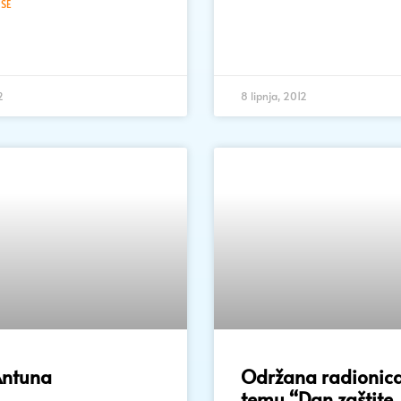
ŠE
2
8 lipnja, 2012
 Antuna
Održana radionic
temu “Dan zaštite