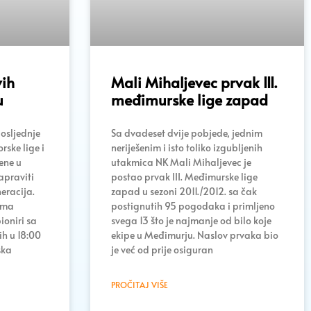
vih
Mali Mihaljevec prvak III.
u
međimurske lige zapad
posljednje
Sa dvadeset dvije pobjede, jednim
rske lige i
neriješenim i isto toliko izgubljenih
ene u
utakmica NK Mali Mihaljevec je
apraviti
postao prvak III. Međimurske lige
eracija.
zapad u sezoni 2011./2012. sa čak
ima
postignutih 95 pogodaka i primljeno
ioniri sa
svega 13 što je najmanje od bilo koje
ih u 18:00
ekipe u Međimurju. Naslov prvaka bio
ska
je već od prije osiguran
PROČITAJ VIŠE