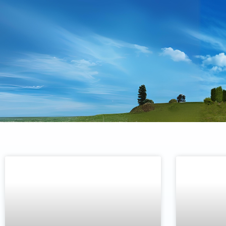
Naslovna
Općina
Najave događa