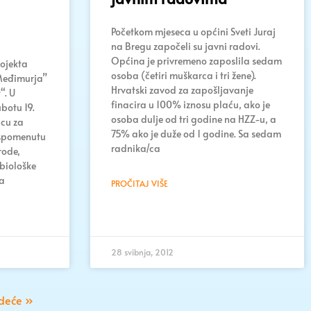
Početkom mjeseca u općini Sveti Juraj
na Bregu započeli su javni radovi.
Općina je privremeno zaposlila sedam
rojekta
osoba (četiri muškarca i tri žene).
Međimurja”
Hrvatski zavod za zapošljavanje
“. U
finacira u 100% iznosu plaću, ako je
botu 19.
osoba dulje od tri godine na HZZ-u, a
icu za
75% ako je duže od 1 godine. Sa sedam
 spomenutu
radnika/ca
rode,
biološke
va
PROČITAJ VIŠE
28 svibnja, 2012
edeće »