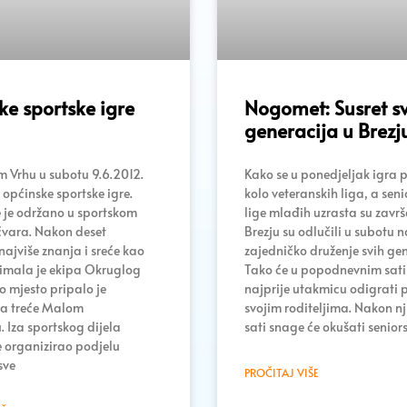
e sportske igre
Nogomet: Susret s
generacija u Brezj
 Vrhu u subotu 9.6.2012.
Kako se u ponedjeljak igra 
 općinske sportske igre.
kolo veteranskih liga, a senio
 je održano u sportskom
lige mlađih uzrasta su završ
vara. Nakon deset
Brezju su odlučili u subotu n
najviše znanja i sreće kao
zajedničko druženje svih gen
imala je ekipa Okruglog
Tako će u popodnevnim sat
o mjesto pripalo je
najprije utakmicu odigrati p
 a treće Malom
svojim roditeljima. Nakon nj
 Iza sportskog dijela
sati snage će okušati senior
 organizirao podjelu
sve
PROČITAJ VIŠE