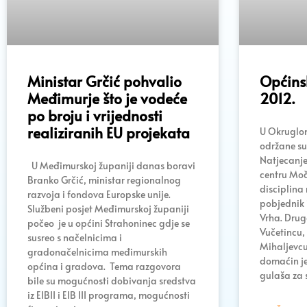
Ministar Grčić pohvalio
Općinsk
Međimurje što je vodeće
2012.
po broju i vrijednosti
realiziranih EU projekata
U Okruglom
održane su
Natjecanje
U Međimurskoj županiji danas boravi
centru Moč
Branko Grčić, ministar regionalnog
disciplina 
razvoja i fondova Europske unije.
pobjednik 
Službeni posjet Međimurskoj županiji
Vrha. Drug
počeo je u općini Strahoninec gdje se
Vučetincu,
susreo s načelnicima i
Mihaljevcu.
gradonačelnicima međimurskih
domaćin je
općina i gradova. Tema razgovora
gulaša za 
bile su mogućnosti dobivanja sredstva
iz EIBII i EIB III programa, mogućnosti