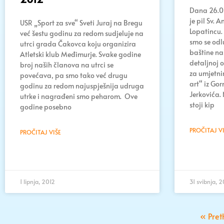
Dana 26.05
je pil Sv.
USR „Sport za sve“ Sveti Juraj na Bregu
Lopatincu
već šestu godinu za redom sudjeluje na
smo se odlu
utrci grada Čakovca koju organizira
baštine na
Atletski klub Međimurje. Svake godine
detaljnoj 
broj naših članova na utrci se
za umjetnin
povećava, pa smo tako već drugu
art“ iz Go
godinu za redom najuspješnija udruga
Jerkovića.
utrke i nagrađeni smo peharom. Ove
stoji kip
godine posebno
PROČITAJ VI
PROČITAJ VIŠE
1 lipnja, 2012
31 svibnja, 2
« Pre