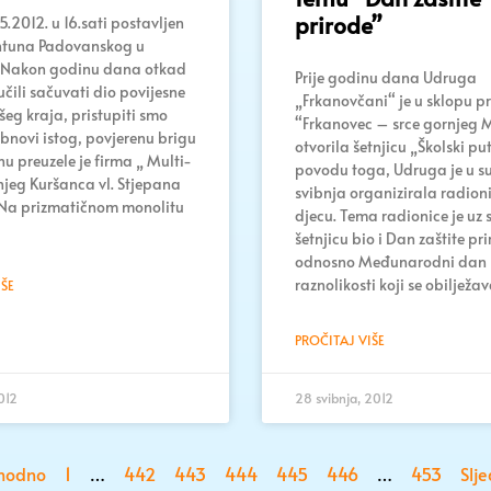
prirode”
.2012. u 16.sati postavljen
 Antuna Padovanskog u
. Nakon godinu dana otkad
Prije godinu dana Udruga
čili sačuvati dio povijesne
„Frkanovčani“ je u sklopu p
šeg kraja, pristupiti smo
“Frkanovec – srce gornjeg 
obnovi istog, povjerenu brigu
otvorila šetnjicu „Školski put
u preuzele je firma „ Multi-
povodu toga, Udruga je u su
rnjeg Kuršanca vl. Stjepana
svibnja organizirala radion
 Na prizmatičnom monolitu
djecu. Tema radionice je uz
šetnjicu bio i Dan zaštite pri
odnosno Međunarodni dan 
raznolikosti koji se obilježa
ŠE
PROČITAJ VIŠE
012
28 svibnja, 2012
thodno
1
…
442
443
444
445
446
…
453
Slj