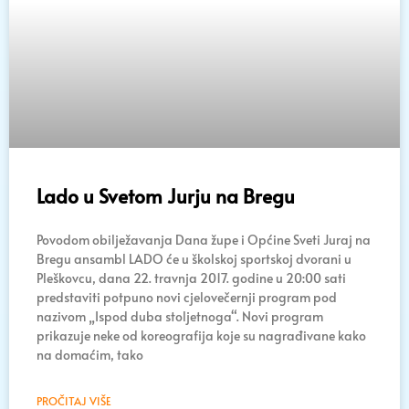
Lado u Svetom Jurju na Bregu
Povodom obilježavanja Dana župe i Općine Sveti Juraj na
Bregu ansambl LADO će u školskoj sportskoj dvorani u
Pleškovcu, dana 22. travnja 2017. godine u 20:00 sati
predstaviti potpuno novi cjelovečernji program pod
nazivom „Ispod duba stoljetnoga“. Novi program
prikazuje neke od koreografija koje su nagrađivane kako
na domaćim, tako
PROČITAJ VIŠE