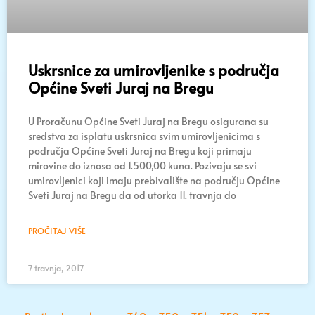
Uskrsnice za umirovljenike s područja
Općine Sveti Juraj na Bregu
U Proračunu Općine Sveti Juraj na Bregu osigurana su
sredstva za isplatu uskrsnica svim umirovljenicima s
područja Općine Sveti Juraj na Bregu koji primaju
mirovine do iznosa od 1.500,00 kuna. Pozivaju se svi
umirovljenici koji imaju prebivalište na području Općine
Sveti Juraj na Bregu da od utorka 11. travnja do
PROČITAJ VIŠE
7 travnja, 2017