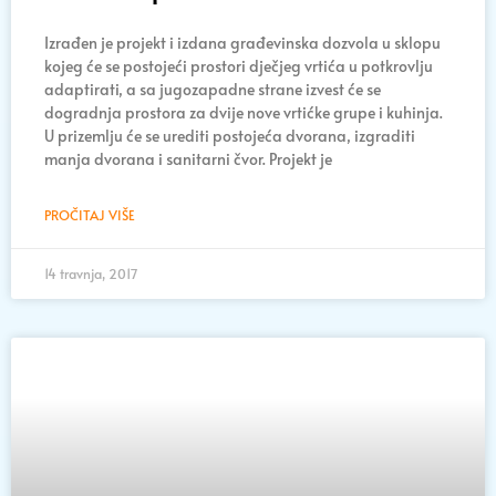
Izrađen je projekt i izdana građevinska dozvola u sklopu
kojeg će se postojeći prostori dječjeg vrtića u potkrovlju
adaptirati, a sa jugozapadne strane izvest će se
dogradnja prostora za dvije nove vrtićke grupe i kuhinja.
U prizemlju će se urediti postojeća dvorana, izgraditi
manja dvorana i sanitarni čvor. Projekt je
PROČITAJ VIŠE
14 travnja, 2017