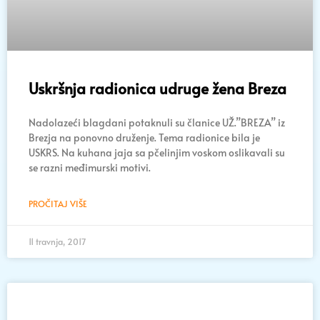
Uskršnja radionica udruge žena Breza
Nadolazeći blagdani potaknuli su članice UŽ.”BREZA” iz
Brezja na ponovno druženje. Tema radionice bila je
USKRS. Na kuhana jaja sa pčelinjim voskom oslikavali su
se razni međimurski motivi.
PROČITAJ VIŠE
11 travnja, 2017