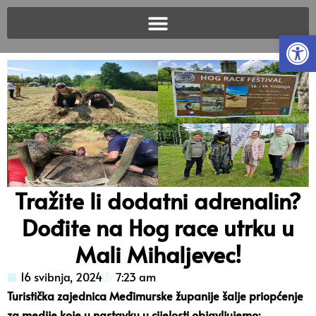
Open
Tražite li dodatni adrenalin?
Dođite na Hog race utrku u
Mali Mihaljevec!
16 svibnja, 2024
7:23 am
Turistička zajednica Međimurske županije šalje priopćenje
za medije koje u nastavku u cijelosti objavljujemo: