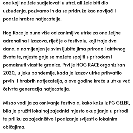
one koji ne žele sudjelovati u utrci, ali žele biti dio
uzbuđenja, pozivamo ih da se pridruže kao navijači i
podrže hrabre natjecatelje.
Hog Race je puno više od zanimljive utrke za one željne
adrenalina i izazova, riječ je o festivalu, koji traje dva
dana, a namijenjen je svim ljubiteljima prirode i aktivnog
života te, mjesto gdje se možete spojiti s prirodom i
pomaknuti vlastite granice. Prvi je HOG RACE organiziran
2020., u jeku pandemije, kada je izazov utrke prihvatilo
prvih 11 hrabrih natjecatelja, a ove godine kreće u utrku već
četvrta generacija natjecatelja.
Misao vodilja za osnivanje festivala, kako kažu iz PG GELER,
bila je pružiti lokalnoj zajednici mjesto okupljanja u prirodi
te priliku za zajedništvo i podizanje svijesti o lokalnim
običajima.