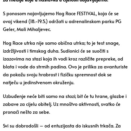
S ponosom najavljujemo Hog Race FESTIVAL, koja će se
ovaj vikend (18.-19.5.) održati u adrenalinskom parku PG
Geler, Mali Mihaljevec.
Hog Race utrka nije samo obična utrka; to je test snage,
izdržljivosti i timskog duha. Sudionici će se suočiti s
izazovima na stazi koja ih vodi kroz različite prepreke, od
blata i vode do strmih padina. Ovo je prilika za avanturiste
da pokažu svoju hrabrost i fizičku spremnost dok se
natječu u jedinstvenom okruženju.
Uzbuđenje neće biti samo na stazi; bit će tu hrane, glazbe i
zabave za cijelu obitelj. Uz mnoštvo aktivnosti, svatko će
pronaći nešto za sebe.
Svi su dobrodošli – od entuzijasta do iskusnih trkača. Za