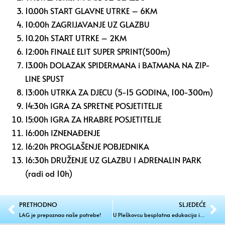
10.00h START GLAVNE UTRKE – 6KM
10:00h ZAGRIJAVANJE UZ GLAZBU
10.20h START UTRKE – 2KM
12:00h FINALE ELIT SUPER SPRINT(500m)
13.00h DOLAZAK SPIDERMANA i BATMANA NA ZIP-
LINE SPUST
13:00h UTRKA ZA DJECU (5-15 GODINA, 100-300m)
14:30h IGRA ZA SPRETNE POSJETITELJE
15:00h IGRA ZA HRABRE POSJETITELJE
16:00h IZNENAĐENJE
16:20h PROGLAŠENJE POBJEDNIKA
16:30h DRUŽENJE UZ GLAZBU I ADRENALIN PARK
(radi od 10h)
PRETHODNO
SLJEDEĆE
LAG je prepoznao naše potrebe!
U Pleškovcu besplatna edukacija i radionica o biodinamičkim poljoprivrednim praksama