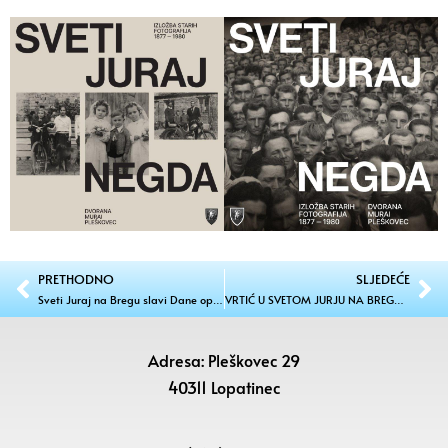
PRETHODNO
SLJEDEĆE
Sveti Juraj na Bregu slavi Dane općine: Bogat program čeka vas od 20. travnja do 5. svibnja!
VRTIĆ U SVETOM JURJU NA BREGU Greška je ispravljena kako bi zadržali odgojiteljice
Adresa: Pleškovec 29
40311 Lopatinec