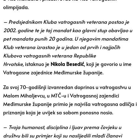
olimpijada.
– Predsjednikom Kluba vatrogasnih veterana postao je
2002. godine te je taj mandat kao glavni stup obavljao u
pet mandata punih 20 godina. U njegovim mandatima
Klub veterana izrastao je u jedan od prvih i najjačih
Klubova vatrogasnih veterana Republike
Hrvatske,
istaknuo je
Nikola Besedić
, koji je govorio u ime
Vatrogasne zajednice Međimurske županije.
Za svoj 70-godišnji izvanredan doprinos u vatrogastvu u
Malom Mihaljevcu, u MTČ-u i Vatrogasnoj zajendici
Međimurske županije primio je najviša vatrogasna odličja i
priznanja koja je uvijek sa sobom ponosno nosio.
–
Tvoja humanost, disciplina i ljuav prema čovjeku u
društvu bili su primjer koji su naslijedili mlađi članovi