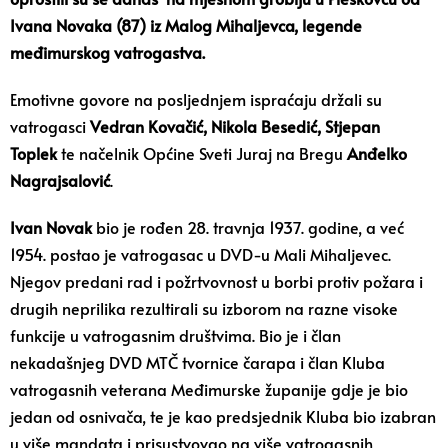
Ivana Novaka (87) iz Malog Mihaljevca, legende
međimurskog vatrogastva.
Emotivne govore na posljednjem ispraćaju držali su
vatrogasci
Vedran Kovačić, Nikola Besedić, Stjepan
Toplek
te načelnik Općine Sveti Juraj na Bregu
Anđelko
Nagrajsalović
.
Ivan Novak
bio je rođen 28. travnja 1937. godine, a već
1954. postao je vatrogasac u DVD-u Mali Mihaljevec.
Njegov predani rad i požrtvovnost u borbi protiv požara i
drugih neprilika rezultirali su izborom na razne visoke
funkcije u vatrogasnim društvima. Bio je i član
nekadašnjeg DVD MTČ tvornice čarapa i član Kluba
vatrogasnih veterana Međimurske županije gdje je bio
jedan od osnivača, te je kao predsjednik Kluba bio izabran
u više mandata i prisustvovao na više vatrogasnih