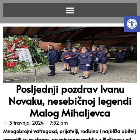
Open
Posljednji pozdrav Ivanu
Novaku, nesebičnoj legendi
Malog Mihaljevca
3 travnja, 2024
7:32 pm
Mnogobrojni vatrogasci, prijatelji, rodbina i najbliža obitelj
oprostili su se danas na mjesnom groblju u Pleškovcu od