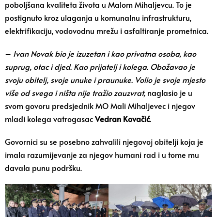
poboljšana kvaliteta života u Malom Mihaljevcu. To je
postignuto kroz ulaganja u komunalnu infrastrukturu,
elektrifikaciju, vodovodnu mrežu i asfaltiranje prometnica.
–
Ivan Novak bio je izuzetan i kao privatna osoba, kao
suprug, otac i djed. Kao prijatelj i kolega. Obožavao je
svoju obitelj, svoje unuke i praunuke. Volio je svoje mjesto
više od svega i ništa nije tražio zauzvrat,
naglasio je u
svom govoru predsjednik MO Mali Mihaljevec i njegov
mlađi kolega vatrogasac
Vedran Kovačić
.
Govornici su se posebno zahvalili njegovoj obitelji koja je
imala razumijevanje za njegov humani rad i u tome mu
davala punu podršku.