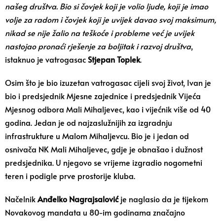
našeg društva. Bio si čovjek koji je volio ljude, koji je imao
volje za radom i čovjek koji je uvijek davao svoj maksimum,
nikad se nije žalio na teškoće i probleme već je uvijek
nastojao pronaći rješenje za boljitak i razvoj društva
,
istaknuo je vatrogasac
Stjepan
Toplek
.
Osim što je bio izuzetan vatrogasac cijeli svoj život, Ivan je
bio i predsjednik Mjesne zajednice i predsjednik Vijeća
Mjesnog odbora Mali Mihaljevec, kao i vijećnik više od 40
godina. Jedan je od najzaslužnijih za izgradnju
infrastrukture u Malom Mihaljevcu. Bio je i jedan od
osnivača NK Mali Mihaljevec, gdje je obnašao i dužnost
predsjednika. U njegovo se vrijeme izgradio nogometni
teren i podigle prve prostorije kluba.
Načelnik
Anđelko Nagrajsalović
je naglasio da je tijekom
Novakovog mandata u 80-im godinama značajno