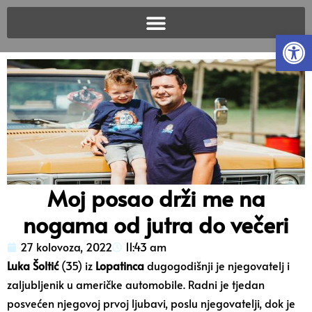
Open
Moj posao drži me na
nogama od jutra do večeri
27 kolovoza, 2022
11:43 am
Luka Šoltić
(35) iz
Lopatinca
dugogodišnji je njegovatelj i
zaljubljenik u američke automobile. Radni je tjedan
posvećen njegovoj prvoj ljubavi, poslu njegovatelji, dok je