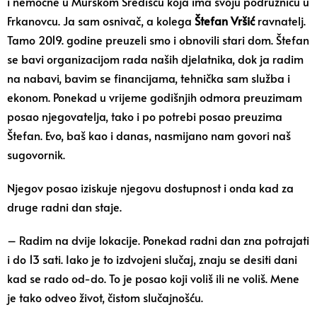
i nemoćne u Murskom Središću koja ima svoju podružnicu u
Frkanovcu. Ja sam osnivač, a kolega
Štefan Vršić
ravnatelj.
Tamo 2019. godine preuzeli smo i obnovili stari dom. Štefan
se bavi organizacijom rada naših djelatnika, dok ja radim
na nabavi, bavim se financijama, tehnička sam služba i
ekonom. Ponekad u vrijeme godišnjih odmora preuzimam
posao njegovatelja, tako i po potrebi posao preuzima
Štefan. Evo, baš kao i danas, nasmijano nam govori naš
sugovornik.
Njegov posao iziskuje njegovu dostupnost i onda kad za
druge radni dan staje.
– Radim na dvije lokacije. Ponekad radni dan zna potrajati
i do 13 sati. Iako je to izdvojeni slučaj, znaju se desiti dani
kad se rado od-do. To je posao koji voliš ili ne voliš. Mene
je tako odveo život, čistom slučajnošću.