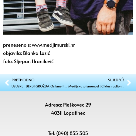
preneseno s: www.medjimurski.hr
objavila: Blanka Lozić
foto: Stjepan Hranilović
PRETHODNO
SLJEDEĆE
USUSRET BERBI GROŽĐA Ostane li ovako bit će ovo odlična i – ranija berba!
Medijska pismenost [Ciklus radionica]
Adresa: Pleškovec 29
40311 Lopatinec
Tel: (040) 855 305