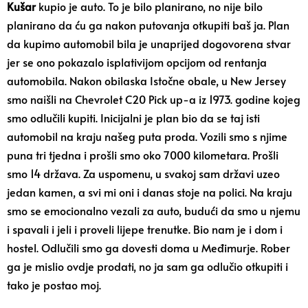
Kušar
kupio je auto. To je bilo planirano, no nije bilo
planirano da ću ga nakon putovanja otkupiti baš ja. Plan
da kupimo automobil bila je unaprijed dogovorena stvar
jer se ono pokazalo isplativijom opcijom od rentanja
automobila. Nakon obilaska Istočne obale, u New Jersey
smo naišli na Chevrolet C20 Pick up-a iz 1973. godine kojeg
smo odlučili kupiti. Inicijalni je plan bio da se taj isti
automobil na kraju našeg puta proda. Vozili smo s njime
puna tri tjedna i prošli smo oko 7000 kilometara. Prošli
smo 14 država. Za uspomenu, u svakoj sam državi uzeo
jedan kamen, a svi mi oni i danas stoje na polici. Na kraju
smo se emocionalno vezali za auto, budući da smo u njemu
i spavali i jeli i proveli lijepe trenutke. Bio nam je i dom i
hostel. Odlučili smo ga dovesti doma u Međimurje. Rober
ga je mislio ovdje prodati, no ja sam ga odlučio otkupiti i
tako je postao moj.