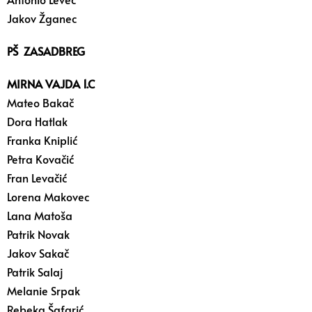
Jakov Žganec
PŠ ZASADBREG
MIRNA VAJDA 1.C
Mateo Bakač
Dora Hatlak
Franka Kniplić
Petra Kovačić
Fran Levačić
Lorena Makovec
Lana Matoša
Patrik Novak
Jakov Sakač
Patrik Salaj
Melanie Srpak
Rebeka Šafarić