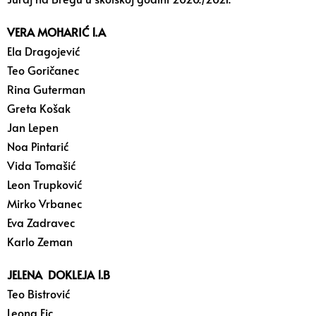
VERA MOHARIĆ 1.A
Ela Dragojević
Teo Goričanec
Rina Guterman
Greta Košak
Jan Lepen
Noa Pintarić
Vida Tomašić
Leon Trupković
Mirko Vrbanec
Eva Zadravec
Karlo Zeman
JELENA DOKLEJA 1.B
Teo Bistrović
Leona Fic