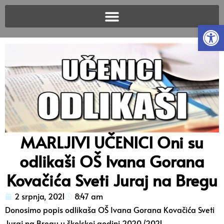
Open
MARLJIVI UČENICI Oni su
odlikaši OŠ Ivana Gorana
Kovačića Sveti Juraj na Bregu
2 srpnja, 2021
8:47 am
Donosimo popis odlikaša OŠ Ivana Gorana Kovačića Sveti
Juraj na Bregu u školskoj godini 2020./2021.