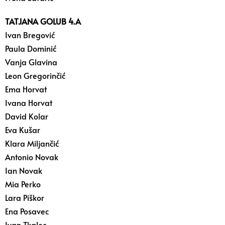
TATJANA GOLUB 4.A
Ivan Bregović
Paula Dominić
Vanja Glavina
Leon Gregorinčić
Ema Horvat
Ivana Horvat
David Kolar
Eva Kušar
Klara Miljančić
Antonio Novak
Ian Novak
Mia Perko
Lara Piškor
Ena Posavec
Ivan Tkalec