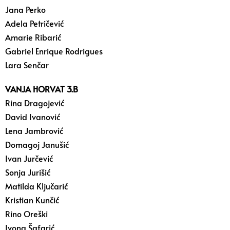
Jana Perko
Adela Petričević
Amarie Ribarić
Gabriel Enrique Rodrigues
Lara Senčar
VANJA HORVAT 3.B
Rina Dragojević
David Ivanović
Lena Jambrović
Domagoj Janušić
Ivan Jurčević
Sonja Jurišić
Matilda Ključarić
Kristian Kunčić
Rino Oreški
Ivona Šafarić