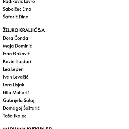
Radiković Lovro
Sabolčec Ema
Šafarić Dina
ŽELJKO KRALJIĆ 5.A
Dora Čonda
Maja Dominić
Fran Đaković
Kevin Hajdari
Lea Lepen
Ivan Levačić
Lora Lisjak
Filip Moharić
Gabrijela Salaj
Domagoj Šoštarić
Taša tkalec