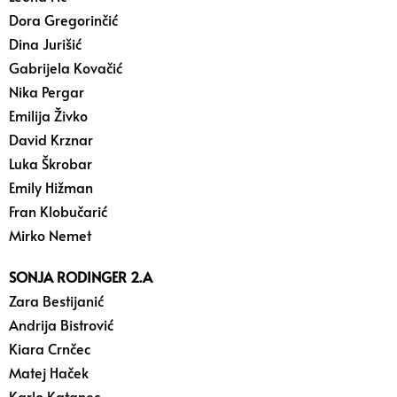
Dora Gregorinčić
Dina Jurišić
Gabrijela Kovačić
Nika Pergar
Emilija Živko
David Krznar
Luka Škrobar
Emily Hižman
Fran Klobučarić
Mirko Nemet
SONJA RODINGER 2.A
Zara Bestijanić
Andrija Bistrović
Kiara Crnčec
Matej Haček
Karlo Katanec