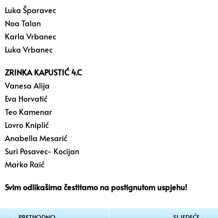
Luka Šparavec
Noa Talan
Karla Vrbanec
Luka Vrbanec
ZRINKA KAPUSTIĆ 4.C
Vanesa Alija
Eva Horvatić
Teo Kamenar
Lovro Kniplić
Anabella Mesarić
Suri Posavec- Kocijan
Marko Raić
Svim odlikašima čestitamo na postignutom uspjehu!
PRETHODNO
SLJEDEĆE