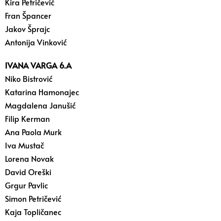
Kira Petričević
Fran Špancer
Jakov Šprajc
Antonija Vinković
IVANA VARGA 6.A
Niko Bistrović
Katarina Hamonajec
Magdalena Janušić
Filip Kerman
Ana Paola Murk
Iva Mustač
Lorena Novak
David Oreški
Grgur Pavlic
Simon Petričević
Kaja Topličanec