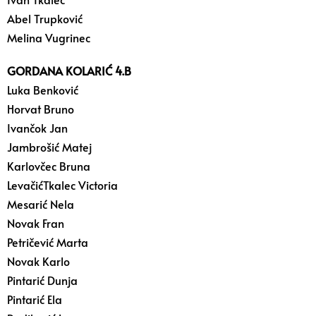
Abel Trupković
Melina Vugrinec
GORDANA KOLARIĆ 4.B
Luka Benković
Horvat Bruno
Ivančok Jan
Jambrošić Matej
Karlovčec Bruna
LevačićTkalec Victoria
Mesarić Nela
Novak Fran
Petričević Marta
Novak Karlo
Pintarić Dunja
Pintarić Ela