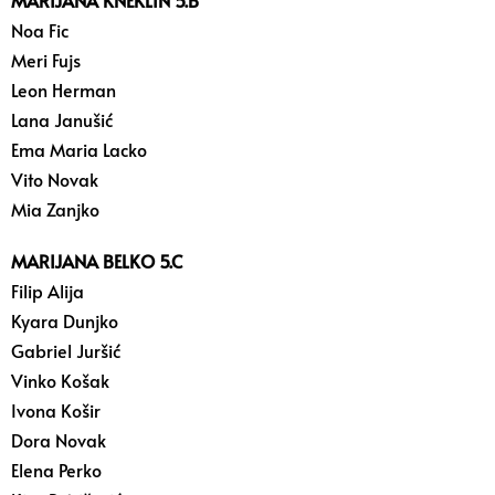
MARIJANA KNEKLIN 5.B
Noa Fic
Meri Fujs
Leon Herman
Lana Janušić
Ema Maria Lacko
Vito Novak
Mia Zanjko
MARIJANA BELKO 5.C
Filip Alija
Kyara Dunjko
Gabriel Juršić
Vinko Košak
Ivona Košir
Dora Novak
Elena Perko