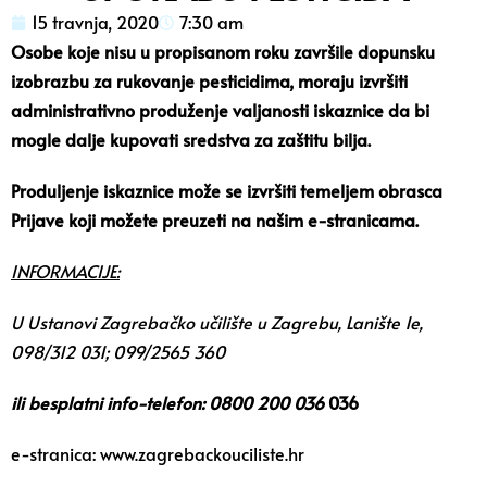
15 travnja, 2020
7:30 am
Osobe koje nisu u propisanom roku završile dopunsku
izobrazbu za rukovanje pesticidima, moraju izvršiti
administrativno produženje valjanosti iskaznice da bi
mogle dalje kupovati sredstva za zaštitu bilja.
Produljenje iskaznice može se izvršiti temeljem obrasca
Prijave
koji možete preuzeti na našim
e-stranicama
.
INFORMACIJE:
U Ustanovi Zagrebačko učilište u Zagrebu, Lanište 1e,
098/312 031; 099/2565 360
ili besplatni info-telefon: 0800 200 036
036
e-stranica: www.zagrebackouciliste.hr