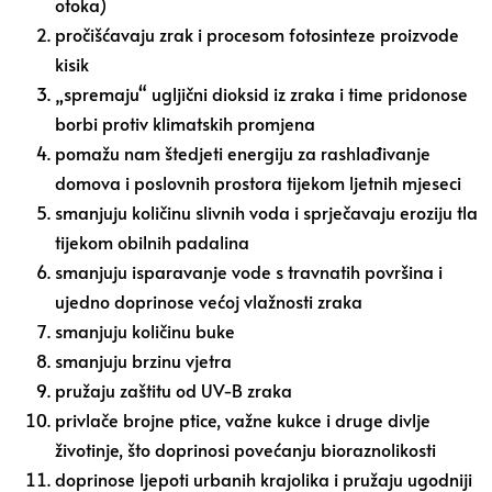
otoka)
pročišćavaju zrak i procesom fotosinteze proizvode
kisik
„spremaju“ ugljični dioksid iz zraka i time pridonose
borbi protiv klimatskih promjena
pomažu nam štedjeti energiju za rashlađivanje
domova i poslovnih prostora tijekom ljetnih mjeseci
smanjuju količinu slivnih voda i sprječavaju eroziju tla
tijekom obilnih padalina
smanjuju isparavanje vode s travnatih površina i
ujedno doprinose većoj vlažnosti zraka
smanjuju količinu buke
smanjuju brzinu vjetra
pružaju zaštitu od UV-B zraka
privlače brojne ptice, važne kukce i druge divlje
životinje, što doprinosi povećanju bioraznolikosti
doprinose ljepoti urbanih krajolika i pružaju ugodniji