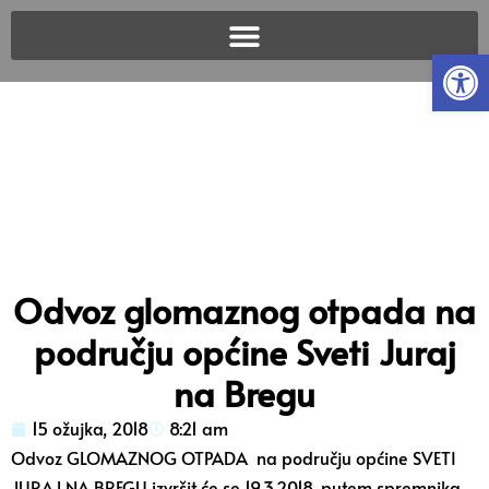
Open
Odvoz glomaznog otpada na
području općine Sveti Juraj
na Bregu
15 ožujka, 2018
8:21 am
Odvoz GLOMAZNOG OTPADA na području općine SVETI
JURAJ NA BREGU izvršit će se 19.3.2018. putem spremnika