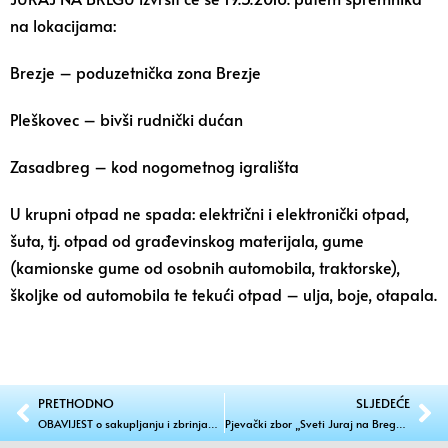
na lokacijama:
Brezje – poduzetnička zona Brezje
Pleškovec – bivši rudnički dućan
Zasadbreg – kod nogometnog igrališta
U krupni otpad ne spada: električni i elektronički otpad,
šuta, tj. otpad od građevinskog materijala, gume
(kamionske gume od osobnih automobila, traktorske),
školjke od automobila te tekući otpad – ulja, boje, otapala.
PRETHODNO
SLJEDEĆE
OBAVIJEST o sakupljanju i zbrinjavanju električnog i elektroničkog otpada i otpadnih guma
Pjevački zbor „Sveti Juraj na Bregu“ pjevao na ređenju Mira Denca