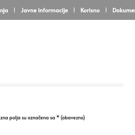
nja
Javne informacije
Korisno
Dokumen
na polja su označena sa
* (obavezno)