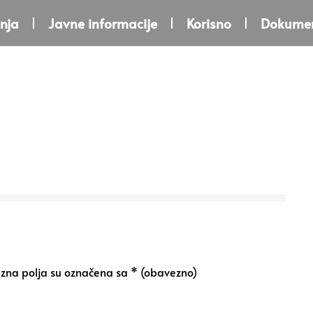
nja
Javne informacije
Korisno
Dokumen
na polja su označena sa
* (obavezno)