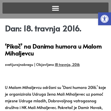
Open
Dan:
18. travnja 2016.
‘Pikač’ na Danima humora u Malom
Mihaljevcu
svetijurajnabregu
|
Objavljeno
18 travnja, 2016
U Malom Mihaljevcu održani su ‘Dani humora 2016.’ koje
je organizirala Udruga žena Mali Mihaljevec uz pomoć
mjesne Udruge mladih, Dobrovoljnog vatrogasnog
društva i NK Mali Mihaljevec. Pokretač je Damir Novak,