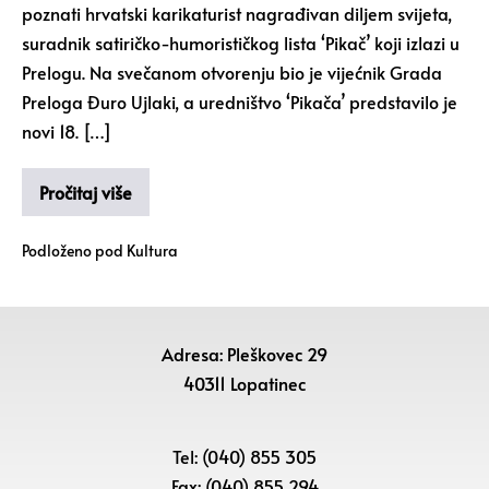
poznati hrvatski karikaturist nagrađivan diljem svijeta,
suradnik satiričko-humorističkog lista ‘Pikač’ koji izlazi u
Prelogu. Na svečanom otvorenju bio je vijećnik Grada
Preloga Đuro Ujlaki, a uredništvo ‘Pikača’ predstavilo je
novi 18. […]
Pročitaj više
Podloženo pod
Kultura
Adresa: Pleškovec 29
40311 Lopatinec
Tel: (040) 855 305
Fax: (040) 855 294