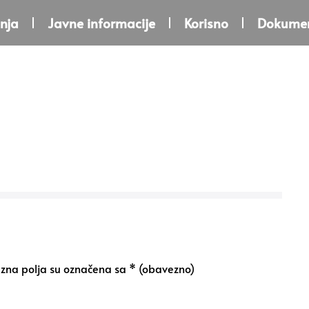
nja
Javne informacije
Korisno
Dokumen
na polja su označena sa
* (obavezno)