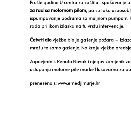
Prošle godine U centru za zaštitu i spašavanje u
za rad sa motornom pilom
, pa su tako osposoblj
ispumpavanje podruma sa muljnom pumpom. Kako 
rada prilikom izlaska na tu vrstu intervencije.
Četvrti dio
vježbe bio je gašenje požara – izlaz
mrežu te samo gašenje. Na kraju vježbe preds
Zapovjednik Renato Novak i njegov zamjenik za
ustupanju motorne pile marke Husqvarna za po
preneseno s: www.emedjimurje.hr