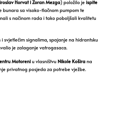
iroslav Horvat i Zoran Mezga
) položilo je
ispite
je bunara sa visoko-tlačnom pumpom te
i s načinom rada i tako poboljšali kvalitetu
i svjetlećim signalima, spajanje na hidrantsku
ohvalio je zalaganje vatrogasaca.
entru Motoreni
u vlasništvu
Nikole Košira
na
je privatnog posjeda za potrebe vježbe.