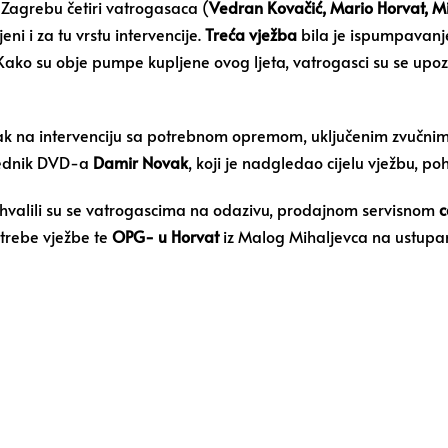
 Zagrebu četiri vatrogasaca (
Vedran Kovačić, Mario Horvat, M
eni i za tu vrstu intervencije.
Treća vježba
bila je ispumpavan
su obje pumpe kupljene ovog ljeta, vatrogasci su se upoznal
ak na intervenciju sa potrebnom opremom, uključenim zvučnim 
jednik DVD-a
Damir Novak
, koji je nadgledao cijelu vježbu, p
hvalili su se vatrogascima na odazivu, prodajnom servisnom
c
trebe vježbe te
OPG- u Horvat
iz Malog Mihaljevca na ustupan