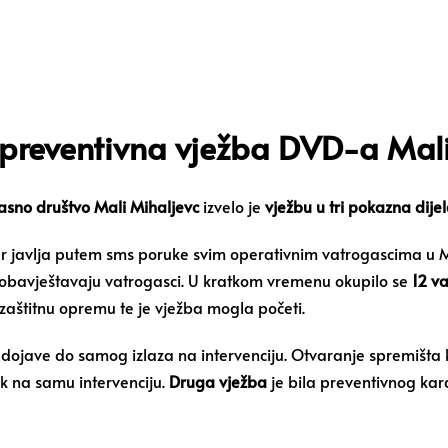
preventivna vježba DVD-a Mali
asno društvo Mali Mihaljevc
izvelo je
vježbu u tri pokazna dije
javlja putem sms poruke svim operativnim vatrogascima u Ma
se obavještavaju vatrogasci. U kratkom vremenu okupilo se
12 v
ili zaštitnu opremu te je vježba mogla početi.
a dojave do samog izlaza na intervenciju. Otvaranje spremišta
k na samu intervenciju.
Druga vježba
je bila preventivnog kar