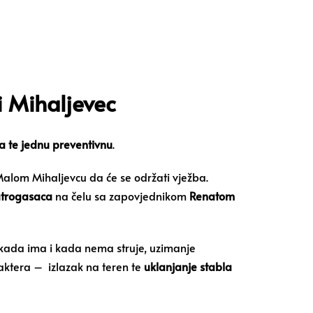
 Mihaljevec
la te jednu preventivnu
.
lom Mihaljevcu da će se održati vježba.
atrogasaca
na čelu sa zapovjednikom
Renatom
 kada ima i kada nema struje, uzimanje
aktera – izlazak na teren te
uklanjanje stabla