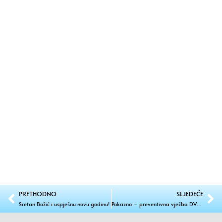
PRETHODNO
SLJEDEĆE
Sretan Božić i uspješnu novu godinu!
Pokazno – preventivna vježba DVD-a Mali Mihaljevec