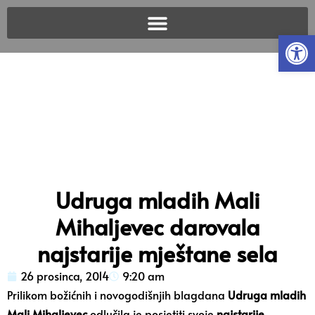
Open
Udruga mladih Mali
Mihaljevec darovala
najstarije mještane sela
26 prosinca, 2014
9:20 am
Prilikom božićnih i novogodišnjih blagdana
Udruga mladih
Mali Mihaljevec
odlučila je posjetiti svoje
najstarije,