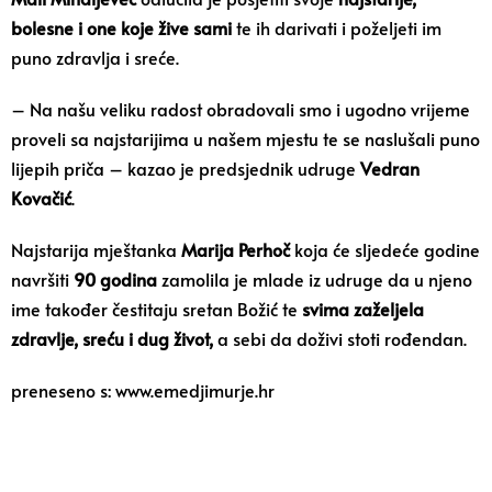
bolesne i one koje žive sami
te ih darivati i poželjeti im
puno zdravlja i sreće.
– Na našu veliku radost obradovali smo i ugodno vrijeme
proveli sa najstarijima u našem mjestu te se naslušali puno
lijepih priča – kazao je predsjednik udruge
Vedran
Kovačić
.
Najstarija mještanka
Marija Perhoč
koja će sljedeće godine
navršiti
90 godina
zamolila je mlade iz udruge da u njeno
ime također čestitaju sretan Božić te
svima zaželjela
zdravlje, sreću i dug život,
a sebi da doživi stoti rođendan.
preneseno s: www.emedjimurje.hr