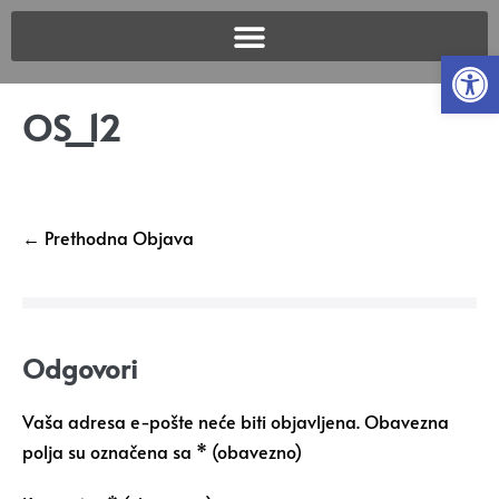
Open
OS_12
← Prethodna Objava
Odgovori
Vaša adresa e-pošte neće biti objavljena.
Obavezna
polja su označena sa
* (obavezno)