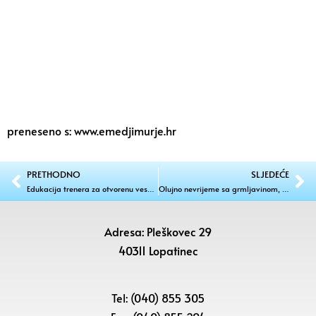
preneseno s: www.emedjimurje.hr
PRETHODNO
SLJEDEĆE
Edukacija trenera za otvorenu veselu školu nogometa u Daruvarskim toplicama
Olujno nevrijeme sa grmljavinom, munjama, velikim količinama kiše i tučom
Adresa: Pleškovec 29
40311 Lopatinec
Tel: (040) 855 305