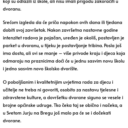
koji su odlazili iz škole, ali nisu imali prigodu zakoračiti u
dvoranu.
Srećom izgleda da će priča napokon ovih dana ili tjedana
dobiti svoj završetak. Nakon završetna nastavne godine
intenzitet radova je pojačan, uređen je okoliš, postavljen je
parket u dvoranu, u tijeku je postavljanje tribina. Posla još
ima dosta, ali svi se manje – više privode kraju i djeca koja
odmaraju na praznicima doći će u jednu sasvim novu školu
i jedno sasvim novo školsko dvorište.
O poboljšanim i kvalitetnijim uvjetima rada za djecu i
učitelje ne treba ni govoriti, osobito za nastavu tjelesne i
zdravstene kulture, a dovršetku dvorane siguno se vesele i
brojne općinske udruge. Tko čeka taj se obično i načeka, a
u Svetom Jurju na Bregu još malo pa će se i dočekati
dvorane.