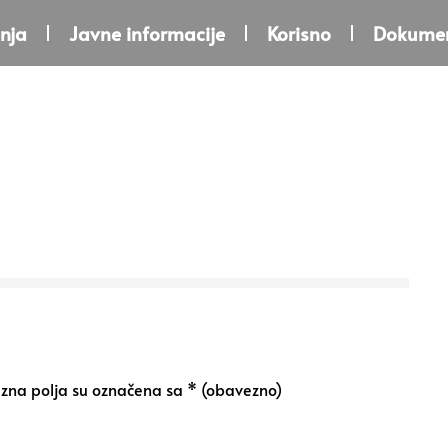
nja
Javne informacije
Korisno
Dokumen
na polja su označena sa
* (obavezno)