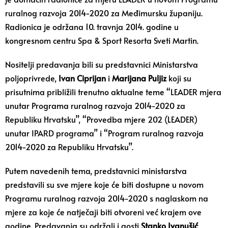
ruralnog razvoja 2014-2020 za Međimursku županiju.
Radionica je održana 10. travnja 2014. godine u
kongresnom centru Spa & Sport Resorta Sveti Martin.
Nositelji predavanja bili su predstavnici Ministarstva
poljoprivrede,
Ivan Ciprijan
i
Marijana Puljiz
koji su
prisutnima približili trenutno aktualne teme “LEADER mjera
unutar Programa ruralnog razvoja 2014-2020 za
Republiku Hrvatsku”, “Provedba mjere 202 (LEADER)
unutar IPARD programa” i “Program ruralnog razvoja
2014-2020 za Republiku Hrvatsku”.
Putem navedenih tema, predstavnici ministarstva
predstavili su sve mjere koje će biti dostupne u novom
Programu ruralnog razvoja 2014-2020 s naglaskom na
mjere za koje će natječaji biti otvoreni već krajem ove
godine. Predavanja su održali i gosti
Stanko Ivanušić
,