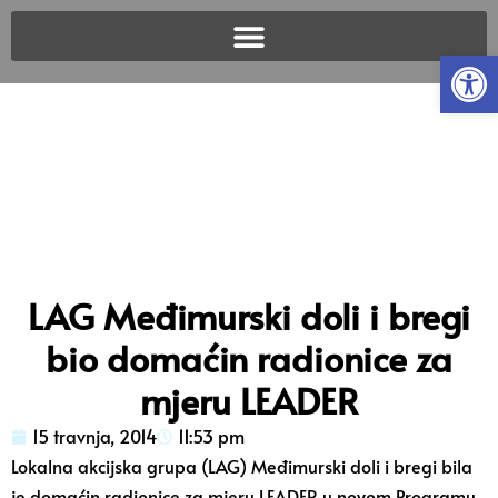
Open
LAG Međimurski doli i bregi
bio domaćin radionice za
mjeru LEADER
15 travnja, 2014
11:53 pm
Lokalna akcijska grupa (LAG) Međimurski doli i bregi bila
je domaćin radionice za mjeru LEADER u novom Programu