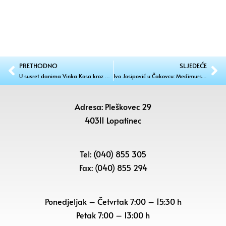
PRETHODNO
SLJEDEĆE
U susret danima Vinka Kosa kroz matematiku
Ivo Josipović u Čakovcu: Međimurska administracija ogledni primjer
Adresa: Pleškovec 29
40311 Lopatinec
Tel: (040) 855 305
Fax: (040) 855 294
Ponedjeljak – Četvrtak 7:00 – 15:30 h
Petak
7:00 – 13:00 h