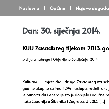
Naslovna
Općina
Najave događa
Dan:
30. siječnja 2014.
KUU Zasadbreg tijekom 2013. go
svetijurajnabregu
|
Objavljeno
30 siječnja, 2014
Kulturno – umjetnička udruga Zasadbreg iza sebe
godine ukupno su imali 294 nastupa, radnih akcija,
je puno truda i energije što je donijelo i odlične 
našu županiju u Šibeniku i Zagrebu. U 2013. […]