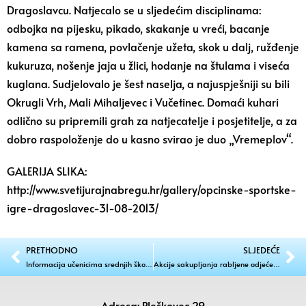
Dragoslavcu. Natjecalo se u sljedećim disciplinama:
odbojka na pijesku, pikado, skakanje u vreći, bacanje
kamena sa ramena, povlačenje užeta, skok u dalj, ružđenje
kukuruza, nošenje jaja u žlici, hodanje na štulama i viseća
kuglana. Sudjelovalo je šest naselja, a najuspješniji su bili
Okrugli Vrh, Mali Mihaljevec i Vučetinec. Domaći kuhari
odlično su pripremili grah za natjecatelje i posjetitelje, a za
dobro raspoloženje do u kasno svirao je duo „Vremeplov“.
GALERIJA SLIKA:
http://www.svetijurajnabregu.hr/gallery/opcinske-sportske-
igre-dragoslavec-31-08-2013/
PRETHODNO
SLJEDEĆE
Informacija učenicima srednjih škola o prijevozu za prvi tjedan nastave
Akcije sakupljanja rabljene odjeće, tekstila, obuće i plastičnih vrećica
Adresa: Pleškovec 29