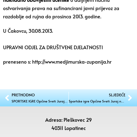
ostvarivanja prava na sufinancirani javni prijevoz za
razdoblje od rujna do prosinca 2013. godine.
U Čakovcu, 30.08.2013.
UPRAVNI ODJEL ZA DRUŠTVENE DJELATNOSTI
preneseno s: http://www.medjimurska-zupanija.hr
PRETHODNO
SLJEDEĆE
SPORTSKE IGRE Općine Sveti Juraj na Bregu
Sportske igre Općine Sveti Juraj na Bregu
Adresa: Pleškovec 29
40311 Lopatinec