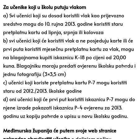
Za učenike koji u školu putuju vlakom
a) Svi učenici koji su dosad koristili vlak kao prijevozno
sredstvo mogu do 10. rujna 2013. godine koristiti staru
pretplatnu kartu od lipnja, srpnja ili kolovoza
b) svi učenici koji će koristiti vlak a ne posjeduju karte ili će
prvi puta koristiti mjesečnu pretplatnu kartu za vlak, mogu
na blagajnama kupiti iskaznicu K-18 po cijeni od 20,00
kuna. Blagajniku moraju predati ovjerenu školsku potvrdu i
jednu fotografiju (3×3,5 cm)
c) učenici koji koriste pretplatnu kartu P-7 mogu koristiti
staru od 2012./2013. školske godine
d) oni učenici koji će prvi put koristiti iskaznicu P-7 mogu do
njene izrade pokazati iskaznicu P-4 ovjerenu za 2013.
godinu uz kopiju potvrde o upisu u novu školsku godinu.
Međimurska županija će putem svoje web stranice
naknadno obavijestiti učenike
o daljnjem načinu