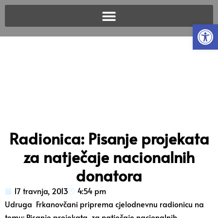
Open
Radionica: Pisanje projekata
za natječaje nacionalnih
donatora
17 travnja, 2013
4:54 pm
Udruga Frkanovčani priprema cjelodnevnu radionicu na
temu: Pisanje projekata za natječaje nacionalnih