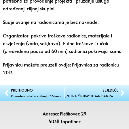
potrebna za provođenje projekta i pružanje usluga
određenoj ciljnoj skupini.
Sudjelovanje na radionicama je bez naknade.
Organizator pokriva troškove radionice, materijale i
osvježenja (voda, sok,kava). Putne troškove i ručak
(predviđena pauza od 60 min) sudionici pokrivaju sami.
Prijavnicu možete preuzeti ovdje:
Prijavnica za radionicu
2013
PRETHODNO
SLJEDEĆE
Provedena akcija čišćenja “Zelena čistka – jedan dan za čisti okoliš”
„ZELENA ČISTKA“ JEDAN DAN ZA ČISTI OKOLIŠ
Adresa: Pleškovec 29
40311 Lopatinec