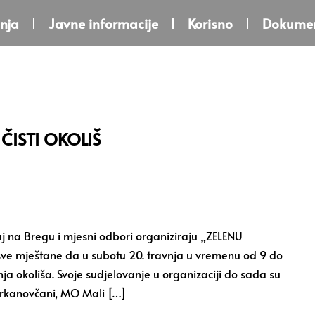
nja
Javne informacije
Korisno
Dokumen
ČISTI OKOLIŠ
j na Bregu i mjesni odbori organiziraju „ZELENU
e mještane da u subotu 20. travnja u vremenu od 9 do
a okoliša. Svoje sudjelovanje u organizaciji do sada su
Frkanovčani, MO Mali […]