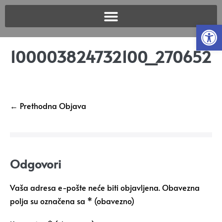
Open
100003824732100_270652
← Prethodna Objava
Odgovori
Vaša adresa e-pošte neće biti objavljena.
Obavezna
polja su označena sa
* (obavezno)