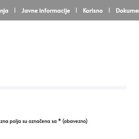
nja
Javne informacije
Korisno
Dokumen
na polja su označena sa
* (obavezno)