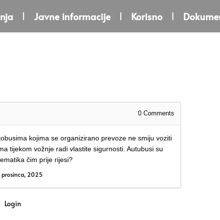
nja
Javne informacije
Korisno
Dokumen
0
Comments
obusima kojima se organizirano prevoze ne smiju voziti
ima tijekom vožnje radi vlastite sigurnosti. Autubusi su
ematika čim prije rijesi?
 prosinca, 2025
Login