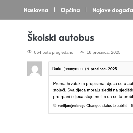
Naslovna
Općina
Najave događa
Školski autobus
864 puta pregledano
18 prosinca, 2025
4 prosinca, 2025
Darko (anonymous)
Prema hrvatskim propisima, djeca se u aut
stojeći. Sva djeca moraju sjediti na sjedišt
pretrpani i djeca stoje molim da se ta probl
svetijurajnabregu
18
Changed status to publish