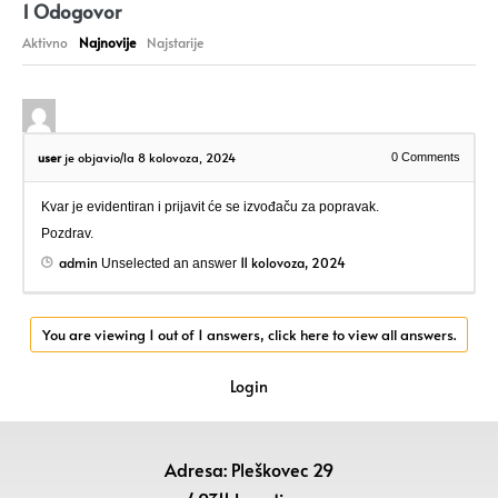
1
Odogovor
Aktivno
Najnovije
Najstarije
user
je objavio/la 8 kolovoza, 2024
0
Comments
Kvar je evidentiran i prijavit će se izvođaču za popravak.
Pozdrav.
admin
11 kolovoza, 2024
Unselected an answer
You are viewing 1 out of 1 answers, click here to view all answers.
Login
Adresa: Pleškovec 29