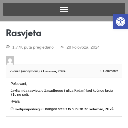
Open
Rasvjeta
1.77K puta pregledano
28 kolovoza, 2024
7 kolovoza, 2024
0
Comments
Zvonka (anonymous)
Poštovani,
Javljam da rasvjeta u Zasadbregu ( ulica Fadan) kod kućnog broja
71c ne radi.
Hvala
svetijurajnabregu
28 kolovoza, 2024
Changed status to publish