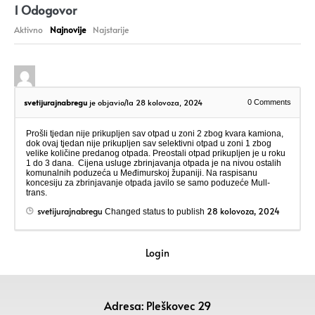
1
Odogovor
Aktivno
Najnovije
Najstarije
svetijurajnabregu
je objavio/la 28 kolovoza, 2024
0
Comments
Prošli tjedan nije prikupljen sav otpad u zoni 2 zbog kvara kamiona,
dok ovaj tjedan nije prikupljen sav selektivni otpad u zoni 1 zbog
velike količine predanog otpada. Preostali otpad prikupljen je u roku
1 do 3 dana. Cijena usluge zbrinjavanja otpada je na nivou ostalih
komunalnih poduzeća u Međimurskoj županiji. Na raspisanu
koncesiju za zbrinjavanje otpada javilo se samo poduzeće Mull-
trans.
svetijurajnabregu
28 kolovoza, 2024
Changed status to publish
Login
Adresa: Pleškovec 29