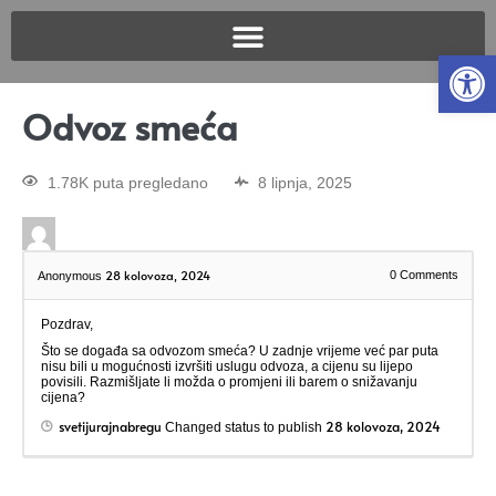
Open
Odvoz smeća
1.78K puta pregledano
8 lipnja, 2025
28 kolovoza, 2024
0
Comments
Anonymous
Pozdrav,
Što se događa sa odvozom smeća? U zadnje vrijeme već par puta
nisu bili u mogućnosti izvršiti uslugu odvoza, a cijenu su lijepo
povisili. Razmišljate li možda o promjeni ili barem o snižavanju
cijena?
svetijurajnabregu
28 kolovoza, 2024
Changed status to publish