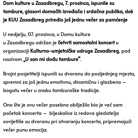
Dom kulture u Zasadbregu, 7. prosinca, ispunile su
tambure, glasovi domaćih izvođača i srdačna publika, dok
je KUU Zasadbreg priredio još jednu večer za pamćenje
U nedjelju, 07. prosinca, u Domu kulture
u Zasadbregu održan je
četvrti samostalni koncert
u
organizaciji
Kulturno-umjetničke udruge Zasadbreg
, pod
nazivom
„U san mi dođu tambure“
.
Brojni posjetitelji ispunili su dvoranu do posljednjeg mjesta,
spremni za još jednu emotivnu, dinamičnu i glazbeno –
bogatu večer u znaku tamburaške tradicije.
Ono što je ovu večer posebno obilježilo bio je već sam
početak koncerta – bljeskalice iz redova gledatelja
osvijetlile su dvoranu pri otvaranju koncerta, pripremajući
večer punu emocija.