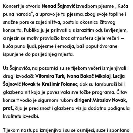
Koncert je otvorio
Nenad Šajnović
izvedbom pjesme „Kuća
puna naroda“, a upravo je ta pjesma, zbog svoje topline i
snažne poruke zajedništva, postala okosnica čitavog
koncerta. Publika ju je prihvatila s izrazitim oduševljenjem,
a njezin se motiv provlačio kroz atmosferu cijele večeri –
kuća puna ljudi, pjesme i emocija, baš poput dvorane
ispunjene do posljednjeg mjesta.
Uz Šajnovića, na pozornici su se tijekom večeri izmjenjivali i
drugi izvođači:
Vitomira Turk, Ivana Bakač Mikolaj
,
Lucija
Šajnović Novak
te
Krešimir Polanec
, dok su tamburaši bili
glazbena nit koja je povezivala sve točke programa. Čitav
koncert vodio je sigurnom rukom
dirigent Miroslav Novak,
prof.
, čija je preciznost i glazbena vizija dodatno podignula
kvalitetu izvedbi.
Tijekom nastupa izmjenjivali su se osmijesi, suze i spontano