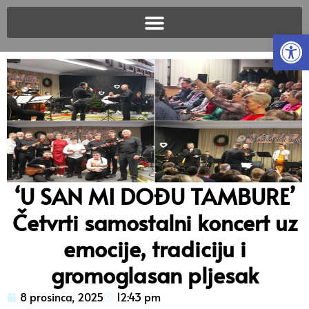
Open
‘U SAN MI DOĐU TAMBURE’
Četvrti samostalni koncert uz
emocije, tradiciju i
gromoglasan pljesak
8 prosinca, 2025
12:43 pm