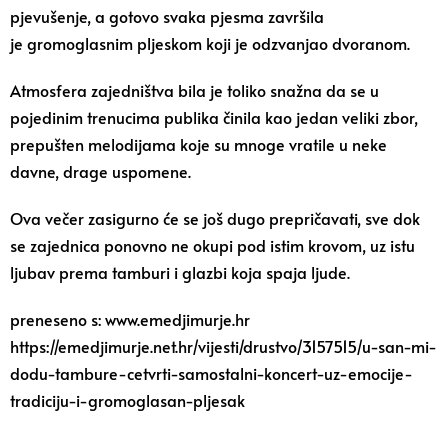
pjevušenje, a gotovo svaka pjesma završila
je gromoglasnim pljeskom koji je odzvanjao dvoranom.
Atmosfera zajedništva bila je toliko snažna da se u
pojedinim trenucima publika činila kao jedan veliki zbor,
prepušten melodijama koje su mnoge vratile u neke
davne, drage uspomene.
Ova večer zasigurno će se još dugo prepričavati, sve dok
se zajednica ponovno ne okupi pod istim krovom, uz istu
ljubav prema tamburi i glazbi koja spaja ljude.
preneseno s: www.emedjimurje.hr
https://emedjimurje.net.hr/vijesti/drustvo/3157515/u-san-mi-
dodu-tambure-cetvrti-samostalni-koncert-uz-emocije-
tradiciju-i-gromoglasan-pljesak