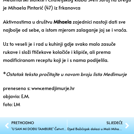
je Mihaela Pintarić (47) iz Frkanovca
Aktivnostima u društvu
Mihaela
zajednici nastoji dati sve
najbolje od sebe, a istom mjerom zalaganje joj se i vraća.
Uz to veseli je i rad u kuhinji gdje svako malo zasuče
rukave i složi ftičekove kolačiće i klipiće, ali prema
modificiranom receptu koji je i s nama podijelila.
*
Ostatak teksta pročitajte u novom
broju lista Međimurje
preneseno s: www.emedjimurje.hr
objavio: E.M.
foto: LM
PRETHODNO
SLJEDEĆE
‘U SAN MI DOĐU TAMBURE’ Četvrti samostalni koncert uz emocije, tradiciju i gromoglasan pljesak
Djed Božićnjak dolazi u Mali Mihaljevec: Dođite na “Adventsku čaroliju” uz kobasice i fritule!