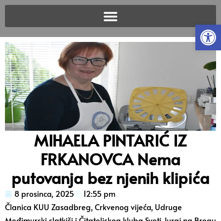
Open
MIHAELA PINTARIĆ IZ
FRKANOVCA Nema
putovanja bez njenih klipića
8 prosinca, 2025
12:55 pm
Članica KUU Zasadbreg, Crkvenog vijeća, Udruge
Međimurski slatkiši i Čitateljskog kluba Sveti Juraj na Bregu