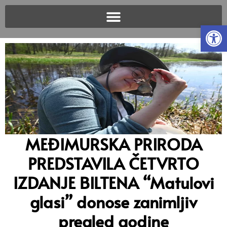
Open
MEĐIMURSKA PRIRODA
PREDSTAVILA ČETVRTO
IZDANJE BILTENA “Matulovi
glasi” donose zanimljiv
pregled godine