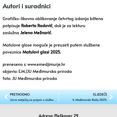
Autori i suradnici
Grafičko-likovno oblikovanje četvrtog izdanja biltena
potpisuje
Roberta Radović
, dok je za lekturu
zaslužna
Jelena Mežnarić
.
Matulove glase moguće je preuzeti putem
službene
poveznice
Matulovi glasi 2025.
preneseno s: www.emedjimurje.hr
objavio: E.M./JU Međimurska priroda
foto: JU Međimurska priroda
PRETHODNO
SLJEDEĆE
Javni natječaj za prijam u službu – upravni referent
4. Međimurski Rally 2025.
Adresa: Pleškovec 29