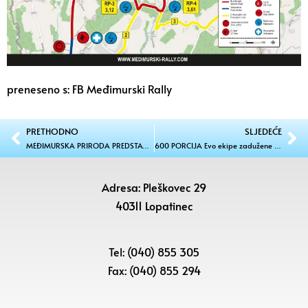
preneseno s: FB Međimurski Rally
PRETHODNO
SLJEDEĆE
MEĐIMURSKA PRIRODA PREDSTAVILA ČETVRTO IZDANJE BILTENA “Matulovi glasi” donose zanimljiv pregled godine
600 PORCIJA Evo ekipe zadužene za odličan Američki grah!
Adresa: Pleškovec 29
40311 Lopatinec
Tel: (040) 855 305
Fax: (040) 855 294