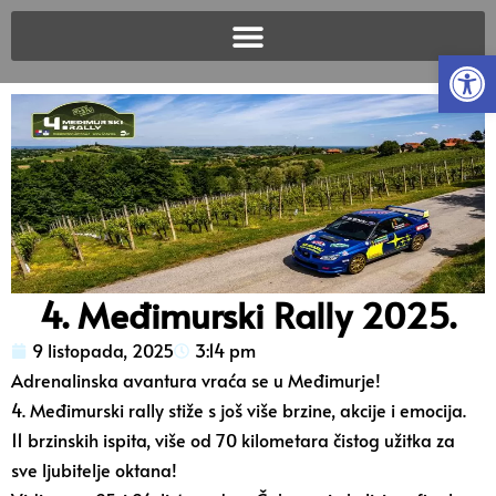
Open
4. Međimurski Rally 2025.
9 listopada, 2025
3:14 pm
Adrenalinska avantura vraća se u Međimurje!
4. Međimurski rally stiže s još više brzine, akcije i emocija.
11 brzinskih ispita, više od 70 kilometara čistog užitka za
sve ljubitelje oktana!