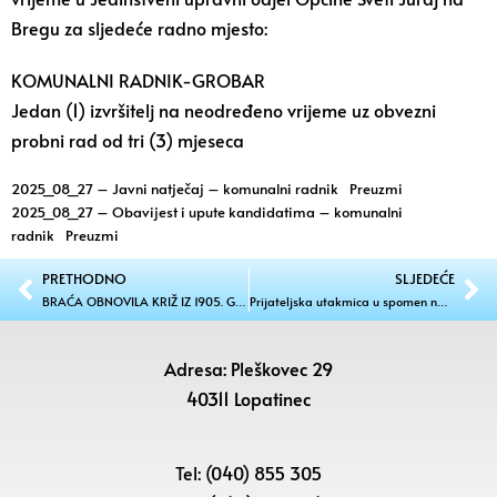
Bregu za sljedeće radno mjesto:
KOMUNALNI RADNIK-GROBAR
Jedan (1) izvršitelj na neodređeno vrijeme uz obvezni
probni rad od tri (3) mjeseca
2025_08_27 – Javni natječaj – komunalni radnik
Preuzmi
2025_08_27 – Obavijest i upute kandidatima – komunalni
radnik
Preuzmi
PRETHODNO
SLJEDEĆE
BRAĆA OBNOVILA KRIŽ IZ 1905. GODINE Spomenik na groblju vraćen u prvotno stanje
Prijateljska utakmica u spomen na Ivana Vabeca
Adresa: Pleškovec 29
40311 Lopatinec
Tel: (040) 855 305