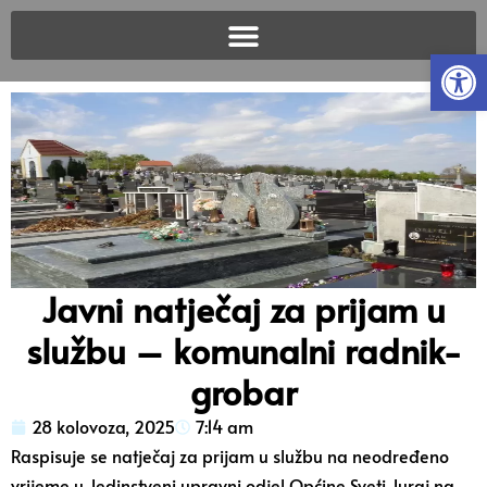
Open
Javni natječaj za prijam u
službu – komunalni radnik-
grobar
28 kolovoza, 2025
7:14 am
Raspisuje se natječaj za prijam u službu na neodređeno
vrijeme u Jedinstveni upravni odjel Općine Sveti Juraj na