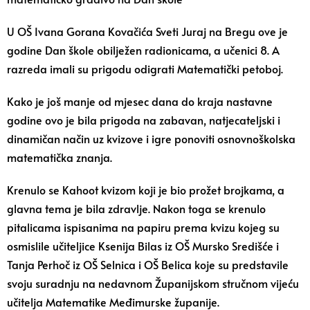
U OŠ Ivana Gorana Kovačića Sveti Juraj na Bregu ove je
godine Dan škole obilježen radionicama, a učenici 8. A
razreda imali su prigodu odigrati Matematički petoboj.
Kako je još manje od mjesec dana do kraja nastavne
godine ovo je bila prigoda na zabavan, natjecateljski i
dinamičan način uz kvizove i igre ponoviti osnovnoškolska
matematička znanja.
Krenulo se Kahoot kvizom koji je bio prožet brojkama, a
glavna tema je bila zdravlje. Nakon toga se krenulo
pitalicama ispisanima na papiru prema kvizu kojeg su
osmislile učiteljice Ksenija Bilas iz OŠ Mursko Središće i
Tanja Perhoč iz OŠ Selnica i OŠ Belica koje su predstavile
svoju suradnju na nedavnom Županijskom stručnom vijeću
učitelja Matematike Međimurske županije.