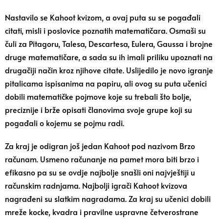
Nastavilo se Kahoot kvizom, a ovaj puta su se pogađali
citati, misli i poslovice poznatih matematičara. Osmaši su
čuli za Pitagoru, Talesa, Descartesa, Eulera, Gaussa i brojne
druge matematičare, a sada su ih imali priliku upoznati na
drugačiji način kroz njihove citate. Uslijedilo je novo igranje
pitalicama ispisanima na papiru, ali ovog su puta učenici
dobili matematičke pojmove koje su trebali što bolje,
preciznije i brže opisati članovima svoje grupe koji su
pogađali o kojemu se pojmu radi.
Za kraj je odigran još jedan Kahoot pod nazivom Brzo
računam. Usmeno računanje na pamet mora biti brzo i
efikasno pa su se ovdje najbolje snašli oni najvještiji u
računskim radnjama. Najbolji igrači Kahoot kvizova
nagrađeni su slatkim nagradama. Za kraj su učenici dobili
mreže kocke, kvadra i pravilne uspravne četverostrane