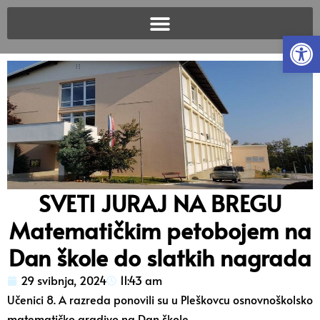
Open
SVETI JURAJ NA BREGU
Matematičkim petobojem na
Dan škole do slatkih nagrada
29 svibnja, 2024
11:43 am
Učenici 8. A razreda ponovili su u Pleškovcu osnovnoškolsko
matematičko gradivo na Dan škole