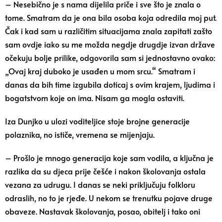
– Nesebično je s nama dijelila priče i sve što je znala o
tome. Smatram da je ona bila osoba koja odredila moj put.
Čak i kad sam u različitim situacijama znala zapitati zašto
sam ovdje iako su me možda negdje drugdje izvan države
očekuju bolje prilike, odgovorila sam si jednostavno ovako:
„Ovaj kraj duboko je usađen u mom srcu.“ Smatram i
danas da bih time izgubila doticaj s ovim krajem, ljudima i
bogatstvom koje on ima. Nisam ga mogla ostaviti.
Iza Dunjko u ulozi voditeljice stoje brojne generacije
polaznika, no ističe, vremena se mijenjaju.
– Prošlo je mnogo generacija koje sam vodila, a ključna je
razlika da su djeca prije češće i nakon školovanja ostala
vezana za udrugu. I danas se neki priključuju folkloru
odraslih, no to je rjeđe. U nekom se trenutku pojave druge
obaveze. Nastavak školovanja, posao, obitelj i tako oni