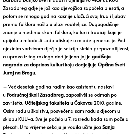
Zasadbreg gdje je još kao djevojčica započela plesati, a
potom se mnogo godina kasnije ulažući svoj trud i ljubav
prema folkloru našla u ulozi voditeljice. Dugogodišnje
znanje o međimurskom folkloru, kulturi i tradiciji koje je
upijala u mladosti sada utiskuje u mlađe generacije. Pod
njezinim vodstvom dječja je sekcija stekla prepoznatljivost,
a upravo iz tog razloga dodijeljena joj je
godišnja
nagrada za doprinos kulturi
koju dodjeljuje
Općina Sveti
Juraj na Bregu
.
– Već desetak godina radim kao asistent u nastavi
u
Područnoj školi Zasadbreg
, zaposlivši se odmah po
završetku
Učiteljskog fakulteta u Čakovcu
2010. godine.
Osim radu u školstvu, posvećena sam radu s djecom u
sklopu KUU-a. Sve je počelo u 7. razredu kada sam počela
plesati. U to vrijeme sekciju je vodila učiteljica
Sanja