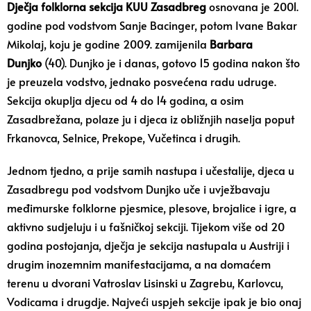
Dječja folklorna sekcija KUU Zasadbreg
osnovana je 2001.
godine pod vodstvom Sanje Bacinger, potom Ivane Bakar
Mikolaj, koju je godine 2009. zamijenila
Barbara
Dunjko
(40). Dunjko je i danas, gotovo 15 godina nakon što
je preuzela vodstvo, jednako posvećena radu udruge.
Sekcija okuplja djecu od 4 do 14 godina, a osim
Zasadbrežana, polaze ju i djeca iz obližnjih naselja poput
Frkanovca, Selnice, Prekope, Vučetinca i drugih.
Jednom tjedno, a prije samih nastupa i učestalije, djeca u
Zasadbregu pod vodstvom Dunjko uče i uvježbavaju
međimurske folklorne pjesmice, plesove, brojalice i igre, a
aktivno sudjeluju i u fašničkoj sekciji. Tijekom više od 20
godina postojanja, dječja je sekcija nastupala u Austriji i
drugim inozemnim manifestacijama, a na domaćem
terenu u dvorani Vatroslav Lisinski u Zagrebu, Karlovcu,
Vodicama i drugdje. Najveći uspjeh sekcije ipak je bio onaj