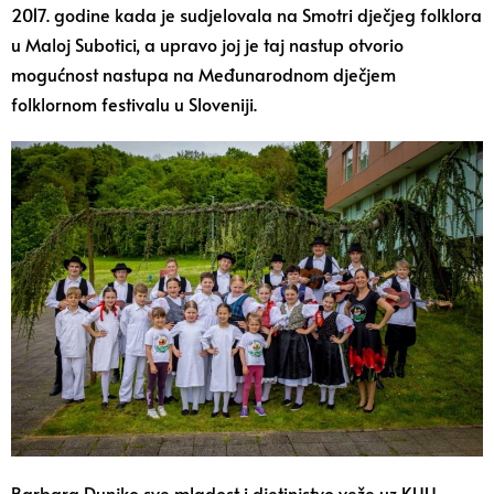
2017. godine kada je sudjelovala na Smotri dječjeg folklora
u Maloj Subotici, a upravo joj je taj nastup otvorio
mogućnost nastupa na Međunarodnom dječjem
folklornom festivalu u Sloveniji.
Barbara Dunjko sve mladost i djetinjstvo veže uz KUU