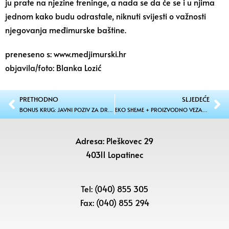
ju prate na njezine treninge, a nada se da će se i u njima
jednom kako budu odrastale, niknuti svijesti o važnosti
njegovanja međimurske baštine.
preneseno s: www.medjimurski.hr
objavila/foto: Blanka Lozić
PRETHODNO
SLJEDEĆE
BONUS KRUG: JAVNI POZIV ZA DRUŠTVENO-KULTURNE I UMJETNIČKE PROGRAME U 2024. GODINI
EKO SHEME + PROIZVODNO VEZANA PLAĆANJA (biljna proizvodnja) 2024.
Adresa: Pleškovec 29
40311 Lopatinec
Tel: (040) 855 305
Fax: (040) 855 294