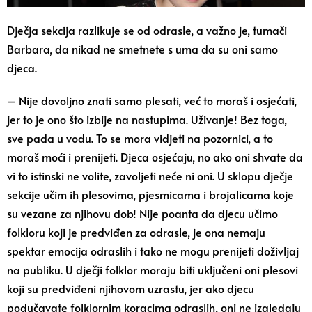
Dječja sekcija razlikuje se od odrasle, a važno je, tumači
Barbara, da nikad ne smetnete s uma da su oni samo
djeca.
– Nije dovoljno znati samo plesati, već to moraš i osjećati,
jer to je ono što izbije na nastupima. Uživanje! Bez toga,
sve pada u vodu. To se mora vidjeti na pozornici, a to
moraš moći i prenijeti. Djeca osjećaju, no ako oni shvate da
vi to istinski ne volite, zavoljeti neće ni oni. U sklopu dječje
sekcije učim ih plesovima, pjesmicama i brojalicama koje
su vezane za njihovu dob! Nije poanta da djecu učimo
folkloru koji je predviđen za odrasle, je ona nemaju
spektar emocija odraslih i tako ne mogu prenijeti doživljaj
na publiku. U dječji folklor moraju biti uključeni oni plesovi
koji su predviđeni njihovom uzrastu, jer ako djecu
podučavate folklornim koracima odraslih, oni ne izgledaju