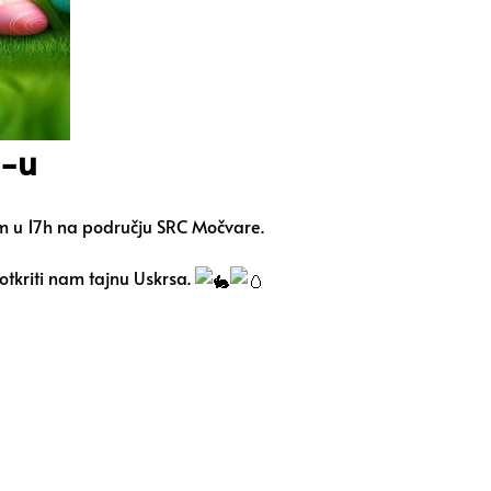
h-u
om u 17h na području SRC Močvare.
tkriti nam tajnu Uskrsa.