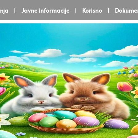
nja
Javne informacije
Korisno
Dokumen