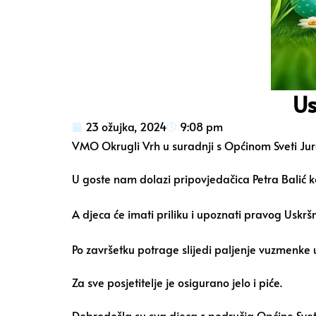
Us
23 ožujka, 2024
9:08 pm
VMO Okrugli Vrh u suradnji s Općinom Sveti Jur
U goste nam dolazi pripovjedačica Petra Balić 
A djeca će imati priliku i upoznati pravog Uskršnj
Po završetku potrage slijedi paljenje vuzmenke 
Za sve posjetitelje je osigurano jelo i piće.
Dobrodošla su sva djeca s područja Općine Svet