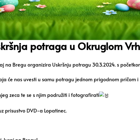
kršnja potraga u Okruglom Vr
aj na Bregu organizira Uskršnju potragu 30.3.2024. s početk
koja će nas uvesti u samu potragu jednom prigodnom pričom i o
eg zeca te se s njim podružiti i fotografirati
uz prisustvo DVD-a Lopatinec.
i Juraj na Bregu!