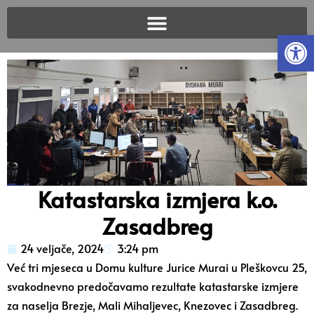
Open
Katastarska izmjera k.o.
Zasadbreg
24 veljače, 2024
3:24 pm
Već tri mjeseca u Domu kulture Jurice Murai u Pleškovcu 25,
svakodnevno predočavamo rezultate katastarske izmjere
za naselja Brezje, Mali Mihaljevec, Knezovec i Zasadbreg.