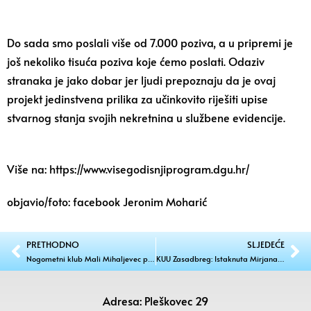
Do sada smo poslali više od 7.000 poziva, a u pripremi je
još nekoliko tisuća poziva koje ćemo poslati. Odaziv
stranaka je jako dobar jer ljudi prepoznaju da je ovaj
projekt jedinstvena prilika za učinkovito riješiti upise
stvarnog stanja svojih nekretnina u službene evidencije.
Više na:
https://www.visegodisnjiprogram.dgu.hr/
objavio/foto: facebook Jeronim Moharić
PRETHODNO
SLJEDEĆE
Nogometni klub Mali Mihaljevec pripreme za novu sezonu započeo je turnirom u beli
KUU Zasadbreg: Istaknuta Mirjana Korunić ostaje predsjednica!
Adresa: Pleškovec 29