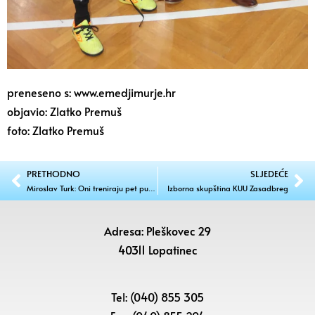
preneseno s: www.emedjimurje.hr
objavio: Zlatko Premuš
foto: Zlatko Premuš
PRETHODNO
SLJEDEĆE
Miroslav Turk: Oni treniraju pet puta tjedno, a još su djeca!
Izborna skupština KUU Zasadbreg
Adresa: Pleškovec 29
40311 Lopatinec
Tel: (040) 855 305