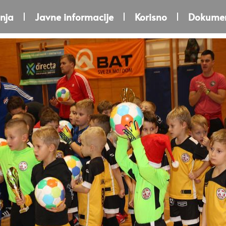
nja
Javne informacije
Korisno
Dokumen