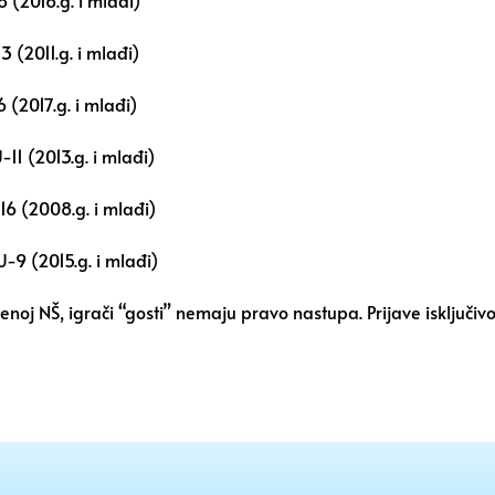
 (2016.g. i mlađi)
 (2011.g. i mlađi)
 (2017.g. i mlađi)
11 (2013.g. i mlađi)
16 (2008.g. i mlađi)
U-9 (2015.g. i mlađi)
jenoj NŠ, igrači “gosti” nemaju pravo nastupa. Prijave isključi