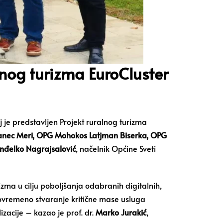
nog turizma EuroCluster
j je predstavljen Projekt ruralnog turizma
anec Meri, OPG Mohokos Latjman Biserka, OPG
nđelko Nagrajsalović
, načelnik Općine Sveti
zma u cilju poboljšanja odabranih digitalnih,
stovremeno stvaranje kritične mase usluga
zacije – kazao je prof. dr.
Marko Jurakić
,