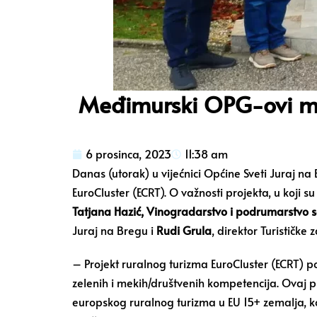
Međimurski OPG-ovi međ
6 prosinca, 2023
11:38 am
Danas (utorak) u vijećnici Općine Sveti Juraj na
EuroCluster (ECRT). O važnosti projekta, u koji su
Tatjana Hazić, Vinogradarstvo i podrumarstvo se
Juraj na Bregu i
Rudi Grula
, direktor Turističk
– Projekt ruralnog turizma EuroCluster (ECRT) p
zelenih i mekih/društvenih kompetencija. Ovaj p
europskog ruralnog turizma u EU 15+ zemalja, ko