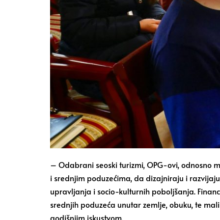
– Odabrani seoski turizmi, OPG-ovi, odnosno ma
i srednjim poduzećima, da dizajniraju i razvijaj
upravljanja i socio-kulturnih poboljšanja. Finan
srednjih poduzeća unutar zemlje, obuku, te mal
godišnjim iskustvom.