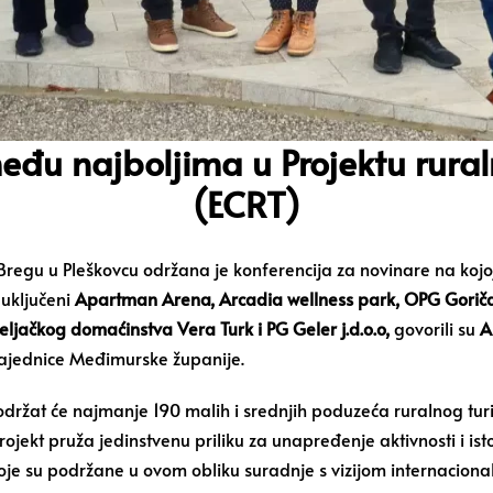
u najboljima u Projektu rural
(ECRT)
 Bregu u Pleškovcu održana je konferencija za novinare na kojo
 uključeni
Apartman Arena, Arcadia wellness park, OPG Gorič
ljačkog domaćinstva Vera Turk i PG Geler j.d.o.o,
govorili su
A
e zajednice Međimurske županije.
održat će najmanje 190 malih i srednjih poduzeća ruralnog turi
rojekt pruža jedinstvenu priliku za unapređenje aktivnosti i i
je su podržane u ovom obliku suradnje s vizijom internacionali