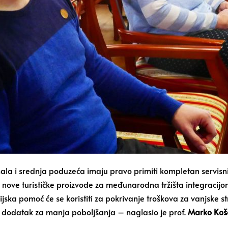
la i srednja poduzeća imaju pravo primiti kompletan servisn
u nove turističke proizvode za međunarodna tržišta integracijo
cijska pomoć će se koristiti za pokrivanje troškova za vanjske s
i dodatak za manja poboljšanja – naglasio je prof.
Marko Koš