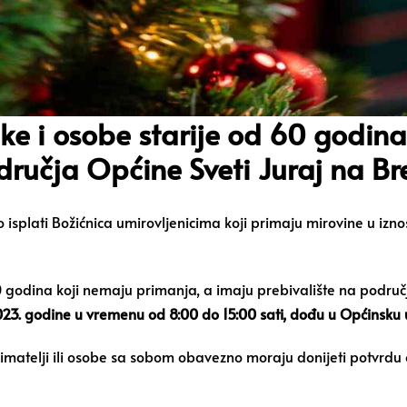
ike i osobe starije od 60 godin
dručja Općine Sveti Juraj na Br
o isplati Božićnica umirovljenicima koji primaju mirovine u iz
 60 godina koji nemaju primanja, a imaju prebivalište na podru
023. godine u vremenu od 8:00 do 15:00 sati,
dođu u Općinsku u
rimatelji ili osobe sa sobom obavezno moraju donijeti potvrdu o 