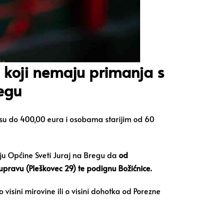
a koji nemaju primanja s
egu
nosu do 400,00 eura i osobama starijim od 60
čju Općine Sveti Juraj na Bregu da
od
pravu (Pleškovec 29) te podignu Božićnice.
visini mirovine ili o visini dohotka od Porezne