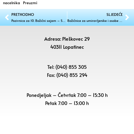
nacelnika
Preuzmi
PRETHODNO
SLJEDEĆE
Pozivnica za 10. Božićni sajam – Sveti Juraj na Bregu
Božićnice za umirovljenike i osobe starije od 60 godina koji nemaju primanja s područja Općine Sveti Juraj na Bregu
Adresa: Pleškovec 29
40311 Lopatinec
Tel: (040) 855 305
Fax: (040) 855 294
Ponedjeljak – Četvrtak 7:00 – 15:30 h
Petak
7:00 – 13:00 h