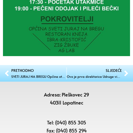
PRETHODNO
SLJEDEĆE
SVETI JURAJ NA BREGU Općina otkupljuje parcele za širenje zone u Brezju
Ovo je prva direktorica Udruge vinogradara i vinara Međimurja “Hortus Croatiae”!
Adresa: Pleškovec 29
40311 Lopatinec
Tel: (040) 855 305
Fax: (040) 855 294