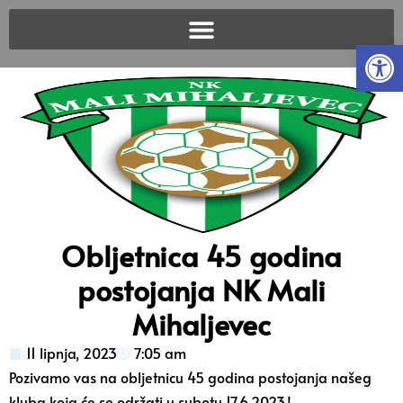
Open
Obljetnica 45 godina
postojanja NK Mali
Mihaljevec
11 lipnja, 2023
7:05 am
Pozivamo vas na obljetnicu 45 godina postojanja našeg
kluba koja će se održati u subotu 17.6.2023.!