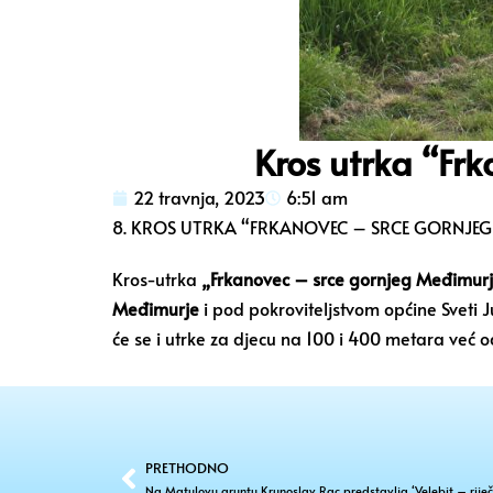
Kros utrka “Fr
22 travnja, 2023
6:51 am
8. KROS UTRKA “FRKANOVEC – SRCE GORNJE
Kros-utrka
„Frkanovec – srce gornjeg Međimur
Međimurje
i pod pokroviteljstvom općine Sveti J
će se i utrke za djecu na 100 i 400 metara već od
PRETHODNO
Na Matulovu gruntu Krunoslav Rac predstavlja ‘Velebit – riječ