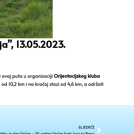
a”, 13.05.2023.
li ovaj puta u organizaciji
Orijentacijskog kluba
od 10,2 km i na kraćoj stazi od 4,6 km, a održati
SLJEDEĆE
titka za dan Općine – 30. godina Općine Sveti Juraj na Bregu