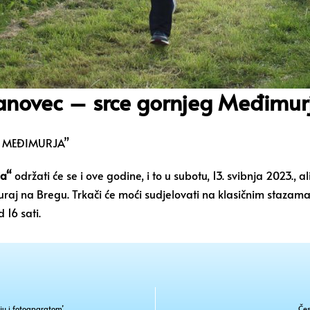
kanovec – srce gornjeg Međimurj
G MEĐIMURJA”
ja“
održati će se i ove godine, i to u subotu, 13. svibnja 2023., a
uraj na Bregu. Trkači će moći sudjelovati na klasičnim stazama 
 16 sati.
ju i fotoaparatom’
Čes