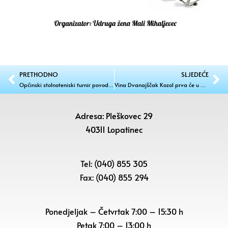
PRETHODNO
SLJEDEĆE
Općinski stolnoteniski turnir povodom dana općine (Jurjevo)
Vina Dvanajščak Kozol prva će u Hrvatskoj biti prezentirana prema položajima
Adresa: Pleškovec 29
40311 Lopatinec
Tel: (040) 855 305
Fax: (040) 855 294
Ponedjeljak – Četvrtak 7:00 – 15:30 h
Petak
7:00 – 13:00 h